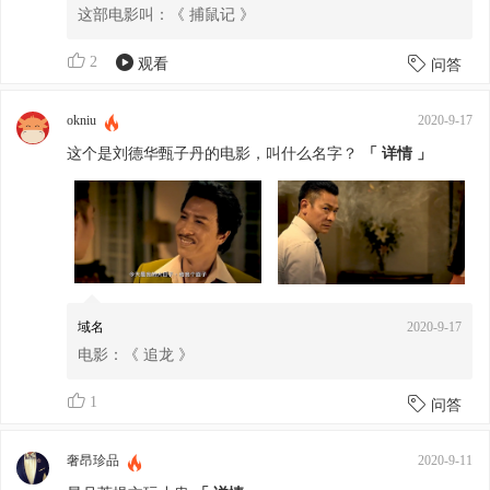
这部电影叫：《 捕鼠记 》
2
观看
问答
okniu
2020-9-17
这个是刘德华甄子丹的电影，叫什么名字？
「 详情 」
域名
2020-9-17
电影：《 追龙 》
1
问答
奢昂珍品
2020-9-11