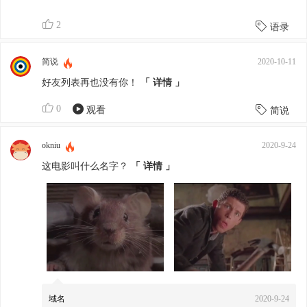
2
语录
简说
2020-10-11
好友列表再也没有你！
「 详情 」
0
观看
简说
okniu
2020-9-24
这电影叫什么名字？
「 详情 」
域名
2020-9-24