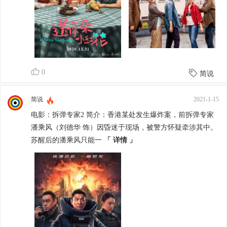
0
简说
简说
2021-1-15
电影：拆弹专家2 简介：香港某处发生爆炸案，前拆弹专家
潘乘风（刘德华 饰）因昏迷于现场，被警方怀疑牵涉其中。
苏醒后的潘乘风只能一
「 详情 」