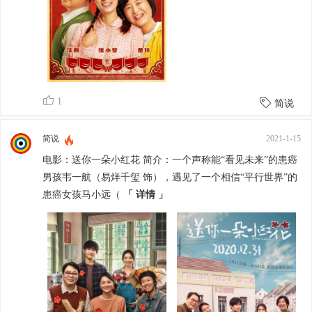
1
简说
简说
2021-1-15
电影：送你一朵小红花 简介：一个声称能“看见未来”的患癌
男孩韦一航（易烊千玺 饰），遇见了一个相信“平行世界”的
患癌女孩马小远（
「 详情 」