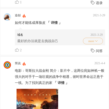
1
语录
追创
2021-3-29
如何才能练成厚脸皮
「 详情 」
域名
2021-3-29
最好的办法就是去挑战自己
more
2
问答
1.尽量在人多的场合发言锻炼自己的胆
量。
简说
2021-4-4
电影：哥斯拉大战金刚 简介：影片中，这两位宛如神衹一般
2.多和异性说话，聊啥都行，她要让你
强大的对手于一场壮观的战争中相遇，彼时世界命运正悬于
滚，你说好嘞，接着找下一个。
一线。为了找到真正的家
「 详情 」
3.多和陌生人说话，在大街上主动和陌生
人打招呼，边微笑边说话。
4.做自己不敢做的事，突破自己的心里防