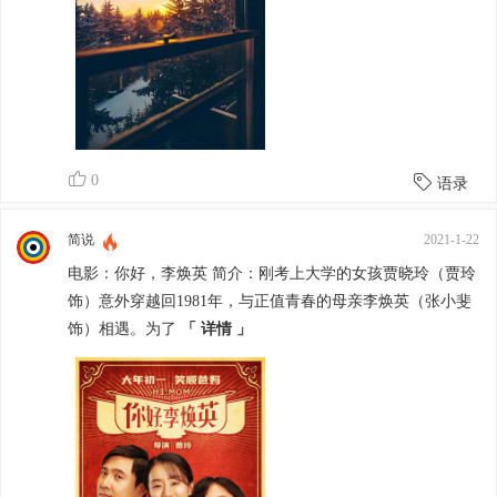
0
语录
简说
2021-1-22
电影：你好，李焕英 简介：刚考上大学的女孩贾晓玲（贾玲
饰）意外穿越回1981年，与正值青春的母亲李焕英（张小斐
饰）相遇。为了
「 详情 」