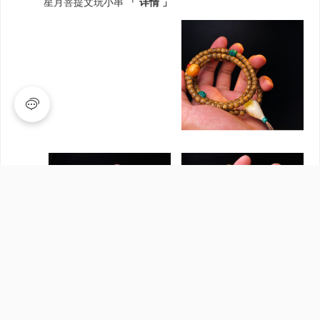
星月菩提文玩小串
「 详情 」